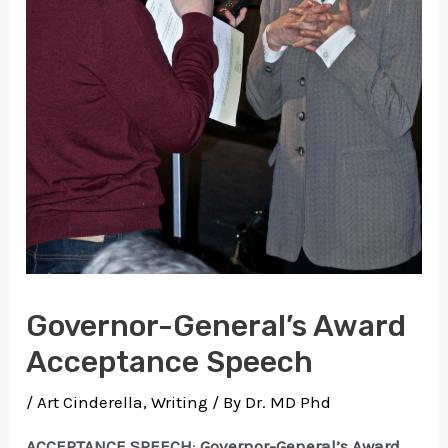
Governor-General’s Award
Acceptance Speech
/
Art Cinderella
,
Writing
/ By
Dr. MD Phd
ACCEPTANCE SPEECH
:
Governor-General’s Award